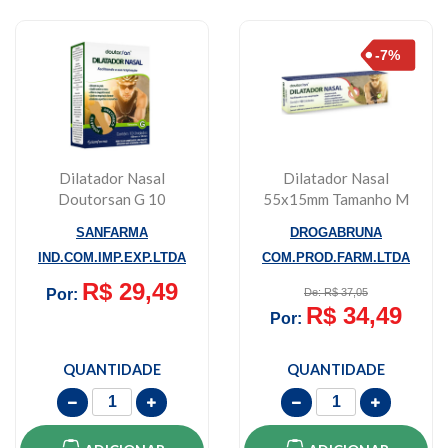
Dilatador Nasal
Dilatador Nasal
Doutorsan G 10
55x15mm Tamanho M
Unidades
C/10 Unidade
SANFARMA
DROGABRUNA
Sanfarma
IND.COM.IMP.EXP.LTDA
COM.PROD.FARM.LTDA
R$ 29,49
Por:
De: R$ 37,05
R$ 34,49
Por:
QUANTIDADE
QUANTIDADE