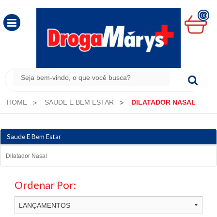
00
MINHA
CESTA
R$
0,00
HOME
SAUDE E BEM ESTAR
DILATADOR NASAL
Saude E Bem Estar
Dilatador Nasal
Ordenar Por: