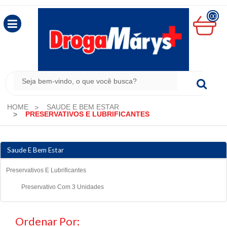
00
MINHA
CESTA
R$
0,00
HOME
SAUDE E BEM ESTAR
PRESERVATIVOS E LUBRIFICANTES
Saude E Bem Estar
Preservativos E Lubrificantes
Preservativo Com 3 Unidades
Ordenar Por: