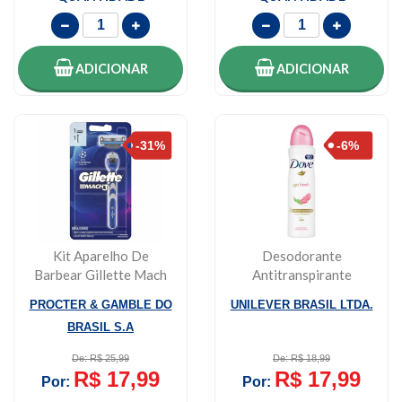
ADICIONAR
ADICIONAR
Kit Aparelho De
Desodorante
Barbear Gillette Mach
Antitranspirante
3 Liga Dos Campeo...
Aerossol Go Fresh
PROCTER & GAMBLE DO
UNILEVER BRASIL LTDA.
Romã E V...
BRASIL S.A
De: R$ 25,99
De: R$ 18,99
R$ 17,99
R$ 17,99
Por:
Por: