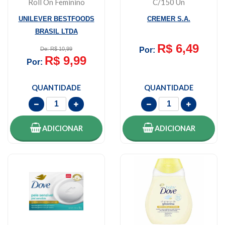
Roll On Feminino
C/150 Un
Antibacterial Invis...
UNILEVER BESTFOODS
CREMER S.A.
BRASIL LTDA
R$ 6,49
De: R$ 10,99
Por:
R$ 9,99
Por:
QUANTIDADE
QUANTIDADE
ADICIONAR
ADICIONAR