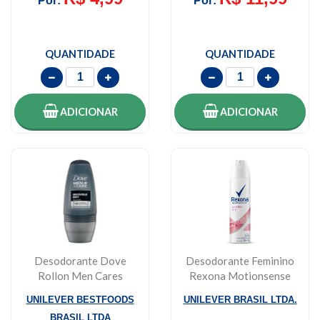
Por:
Por:
QUANTIDADE
QUANTIDADE
ADICIONAR
ADICIONAR
Desodorante Dove
Desodorante Feminino
Rollon Men Cares
Rexona Motionsense
Invisible Dry 50ml
Powder Dry 150m...
UNILEVER BESTFOODS
UNILEVER BRASIL LTDA.
BRASIL LTDA