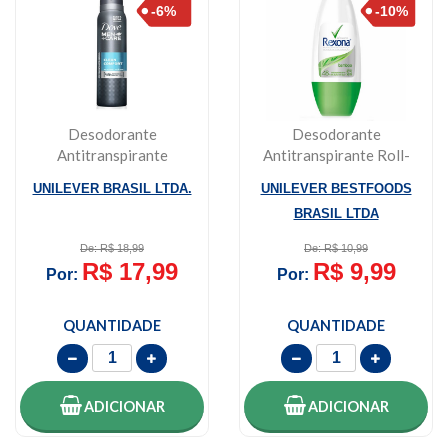
Desodorante
Desodorante
Antitranspirante
Antitranspirante Roll-
Aerossol Men+care
On Stay Fresh Bamboo
UNILEVER BRASIL LTDA.
UNILEVER BESTFOODS
Proteção...
...
BRASIL LTDA
De: R$ 18,99
De: R$ 10,99
R$ 17,99
R$ 9,99
Por:
Por:
QUANTIDADE
QUANTIDADE
ADICIONAR
ADICIONAR