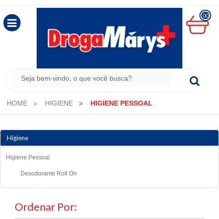
00
MINHA
CESTA
R$
0,00
HOME
HIGIENE
HIGIENE PESSOAL
Higiene
Higiene Pessoal
Desodorante Roll On
Ordenar Por: