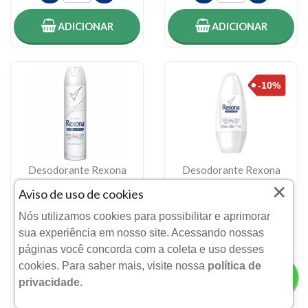
ADICIONAR
ADICIONAR
Desodorante Rexona
Desodorante Rexona
×
Aerosol Feminino Sem
Roll-On Sem Perfume
Aviso de uso de cookies
Perfume 150ml
50ml
UNILEVER BRASIL LTDA.
UNILEVER BESTFOODS
Nós utilizamos cookies para possibilitar e aprimorar
BRASIL LTDA
sua experiência em nosso site. Acessando nossas
R$ 14,99
páginas você concorda com a coleta e uso desses
Por:
De: R$ 10,99
R$ 9,99
cookies. Para saber mais, visite nossa
política de
Por:
privacidade
.
QUANTIDADE
QUANTIDADE