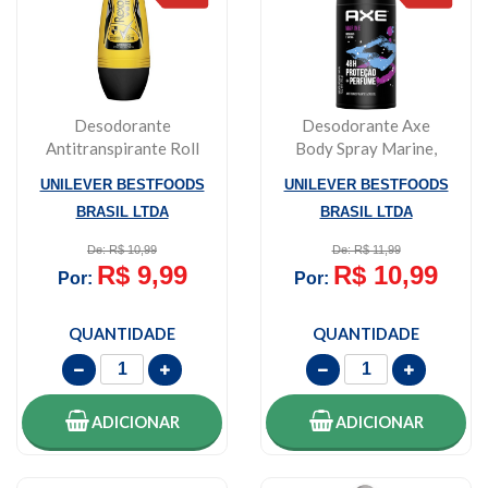
Desodorante
Desodorante Axe
Antitranspirante Roll
Body Spray Marine,
On Rexona Men V8
Aerossol, 152ml
UNILEVER BESTFOODS
UNILEVER BESTFOODS
50ml
BRASIL LTDA
BRASIL LTDA
De: R$ 10,99
De: R$ 11,99
R$ 9,99
R$ 10,99
Por:
Por:
QUANTIDADE
QUANTIDADE
ADICIONAR
ADICIONAR