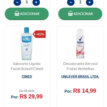
ADICIONAR
ADICIONAR
Sabonete Líquido
Desodorante Aerosol
Facial Acnezil Cimed
Frutas Vermelhas
200ml
Rexona 150ml
CIMED
UNILEVER BRASIL LTDA.
R$ 14,99
De: R$ 49,99
Por:
R$ 29,99
Por: