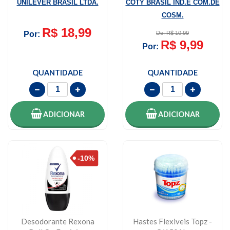
UNILEVER BRASIL LTDA.
COTY BRASIL IND.E COM.DE
Perfume, ...
Feminino 90...
COSM.
R$ 18,99
Por:
De: R$ 10,99
R$ 9,99
Por:
QUANTIDADE
QUANTIDADE
ADICIONAR
ADICIONAR
Desodorante Rexona
Hastes Flexiveis Topz -