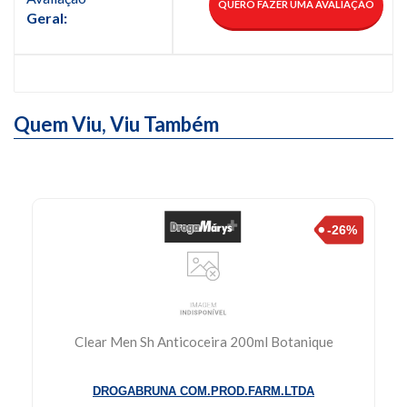
QUERO FAZER UMA AVALIAÇÃO
Geral:
Quem Viu,
Viu Também
Atadura Crepom 8cm X 1,8m - Cremer
CREMER S.A.