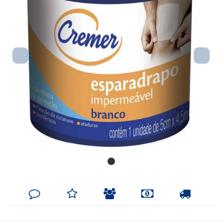
DEIXE
MINHA
INDIQUE
FORMAS
CALCULAR
SEU
LISTA
AO
DE
FRETE
COMENTÁRIO
DE
AMIGO
PAGAMENTO
DESEJOS