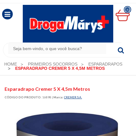
00
MINHA
CESTA
R$
0,00
HOME
PRIMEIROS SOCORROS
ESPARADRAPOS
ESPARADRAPO CREMER 5 X 4,5M METROS
Esparadrapo Cremer 5 X 4,5m Metros
CÓDIGO DO PRODUTO:
16898
|
Marca:
CREMER S.A.