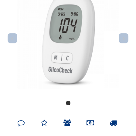
DEIXE
MINHA
INDIQUE
FORMAS
CALCULAR
SEU
LISTA
AO
DE
FRETE
COMENTÁRIO
DE
AMIGO
PAGAMENTO
DESEJOS