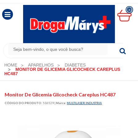
00
MINHA
CESTA
R$
0,00
HOME
APARELHOS
DIABETES
MONITOR DE GLICEMIA GLICOCHECK CAREPLUS
HC487
Monitor De Glicemia Glicocheck Careplus HC487
CÓDIGO DO PRODUTO:
536529
|
Marca:
MULTILASER INDUSTRIA